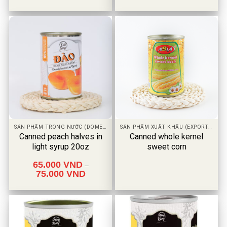
là:
tại
là:
1.00
tại
98.000 VND.
là:
78.000 VND.
là:
5
72.000 VND.
51.000 VN
sao
SẢN PHẨM TRONG NƯỚC (DOMESTIC PRODUCT)
SẢN PHẨM XUẤT KHẨU (EXPORT PRODUCT)
Canned peach halves in
Canned whole kernel
light syrup 20oz
sweet corn
65.000
VND
–
75.000
VND