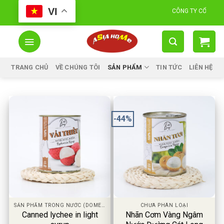
Skip
VI
CÔNG TY CỔ PHẦN Á CHÂ
to
content
TRANG CHỦ
VỀ CHÚNG TÔI
SẢN PHẨM
TIN TỨC
LIÊN HỆ
-44%
SẢN PHẨM TRONG NƯỚC (DOMESTIC PRODUCT)
CHƯA PHÂN LOẠI
Canned lychee in light
Nhãn Cơm Vàng Ngâm