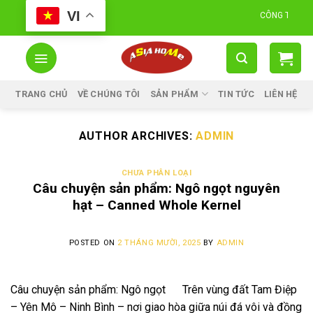
Skip
VI
CÔNG TY CỔ PHẦN 
to
content
TRANG CHỦ
VỀ CHÚNG TÔI
SẢN PHẨM
TIN TỨC
LIÊN HỆ
AUTHOR ARCHIVES:
ADMIN
CHƯA PHÂN LOẠI
Câu chuyện sản phẩm: Ngô ngọt nguyên
hạt – Canned Whole Kernel
POSTED ON
2 THÁNG MƯỜI, 2025
BY
ADMIN
Câu chuyện sản phẩm: Ngô ngọt Trên vùng đất Tam Điệp
– Yên Mô – Ninh Bình – nơi giao hòa giữa núi đá vôi và đồng