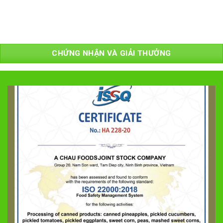
CHỨNG NHẬN VÀ GIẢI THƯỞNG