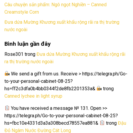
Câu chuyện sản phẩm: Ngô ngọt Nghiền – Canned
Creamstyle Corn
Đưa dứa Mường Khương xuất khẩu rộng rãi ra thị trường
nước ngoài
Bình luận gần đây
Rose301
trong
Đưa dứa Mường Khương xuất khẩu rộng rãi
ra thị trường nước ngoài
We send a gift from us. Receive > https://telegra.ph/Go-
to-your-personal-cabinet-08-25?
hs=ff2c3dfa0b4bb0344f2de8fb2201353a&
trong
Canned lychee in light syrup
You have received a message № 131. Open >>
https://telegra.ph/Go-to-your-personal-cabinet-08-25?
hs=fbc10e4331d3a3a308becd78557ea881&
trong
Đậu
Đỏ Ngâm Nước Đường Cát Long