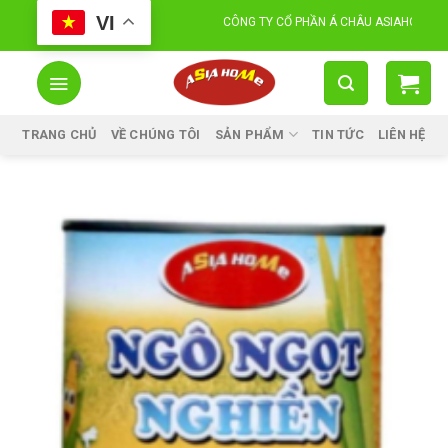
Skip
VI
CÔNG TY CỔ PHẦN Á CHÂU ASIAHOME FOOD
to
content
TRANG CHỦ
VỀ CHÚNG TÔI
SẢN PHẨM
TIN TỨC
LIÊN HỆ