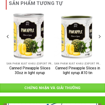
SẢN PHẨM TƯƠNG TỰ
SẢN PHẨM XUẤT KHẨU (EXPORT PRODUCT)
SẢN PHẨM XUẤT KHẨU (EXPORT PRODUCT)
es
Canned Pineapple Slices
Canned Pineapple Slices in
30oz in light syrup
light syrup A10 tin
CHỨNG NHẬN VÀ GIẢI THƯỞNG